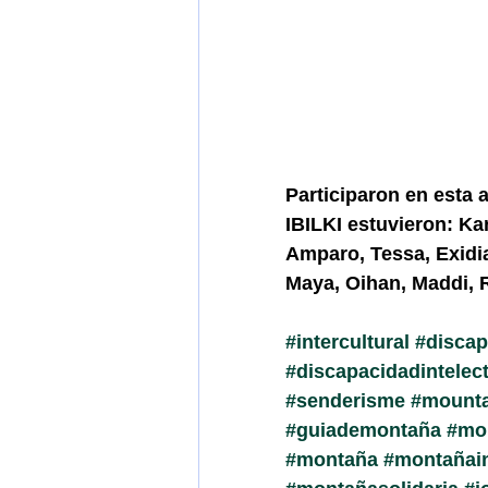
Participaron en esta
IBILKI estuvieron: Ka
Amparo, Tessa, Exidia
Maya, Oihan, Maddi, R
#intercultural
#discap
#discapacidadintelec
#senderisme
#mounta
#guiademontaña
#mo
#montaña
#montañain