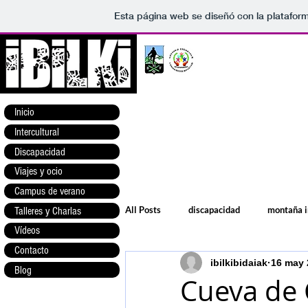
Esta página web se diseñó con la platafor
Inicio
Intercultural
Discapacidad
Viajes y ocio
Campus de verano
All Posts
discapacidad
montaña i
Talleres y Charlas
Vídeos
Contacto
ibilkibidaiak
16 may 
Blog
Cueva de 