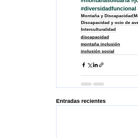
#montañasolidaria
#j
#diversidadfuncional
Montaña y Discapacidad
M
Discapacidad y ocio de av
Interculturalidad
discapacidad
montaña inclusión
inclusión social
Entradas recientes